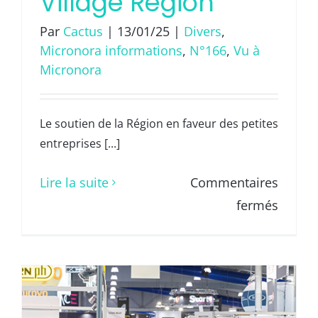
Village Region
Comté
Par
Cactus
|
13/01/25
|
Divers
,
Micronora informations
,
N°166
,
Vu à
Micronora
Le soutien de la Région en faveur des petites
entreprises [...]
Lire la suite
Commentaires
sur
fermés
Village
Regio