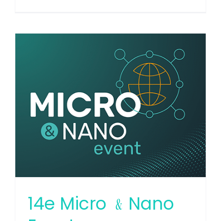
Micro
2024 :
les
microt
à
l’heure
de
l’IA
14e Micro ﹠Nano