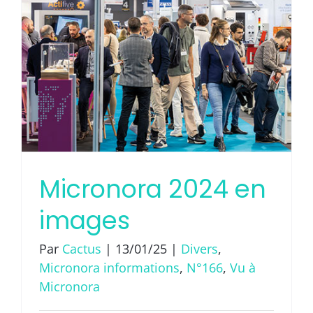
Micronora 2024 en
images
Par
Cactus
|
13/01/25
|
Divers
,
Micronora informations
,
N°166
,
Vu à
Micronora