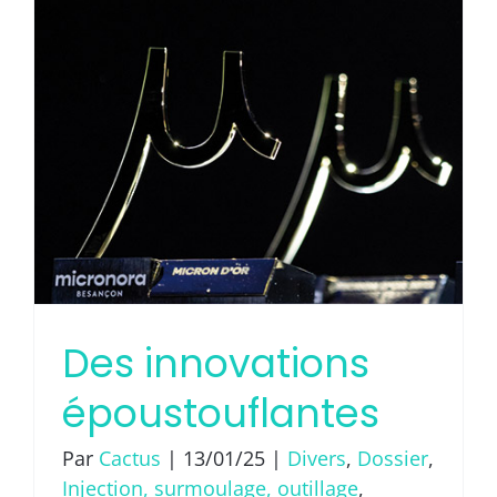
par
,
les
expos
Des innovations
époustouflantes
Par
Cactus
|
13/01/25
|
Divers
,
Dossier
,
Injection, surmoulage, outillage
,