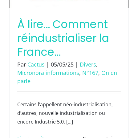
Gifas
(grou
À lire… Comment
des
réindustrialiser la
indust
France…
aérona
et
Par
Cactus
|
05/05/25
|
Divers
,
spatial
Micronora informations
,
N°167
,
On en
et
parle
PDG
de
Certains l’appellent néo-industrialisation,
Facte
d’autres, nouvelle industrialisation ou
encore Industrie 5.0. [...]