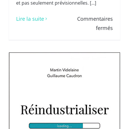
et pas seulement prévisionnelles. [...]
Lire la suite
Commentaires
sur
fermés
Ils
ont
dit…
Alain 
Vice-
Présid
du
Comit
Aéro-
PME
du