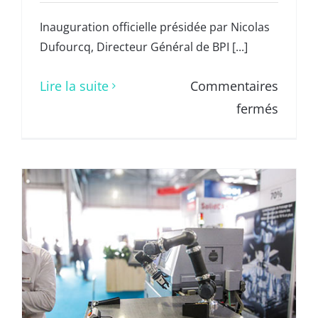
Inauguration officielle présidée par Nicolas
Dufourcq, Directeur Général de BPI [...]
Lire la suite
Commentaires
sur
fermés
Micro
2024
en
image