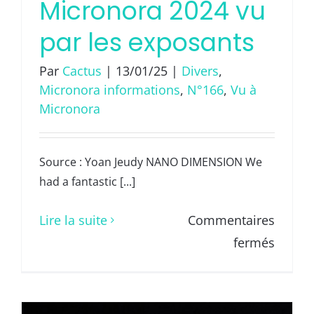
Micronora 2024 vu
par les exposants
Par
Cactus
|
13/01/25
|
Divers
,
Micronora informations
,
N°166
,
Vu à
Micronora
Source : Yoan Jeudy NANO DIMENSION We
had a fantastic [...]
Lire la suite
Commentaires
sur
fermés
Micro
2024
vu